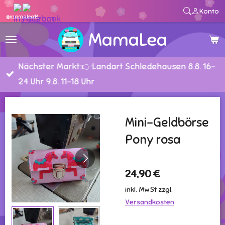
Konto
Zum
@mamalea14
Hauptinhalt
MamaLea
springen
Nächster Markt:👉Landart Schledehausen 8.8. 16-
24 Uhr 9.8. 11-18 Uhr
Mini-Geldbörse
Pony rosa
24,90 €
inkl. MwSt zzgl.
Versandkosten