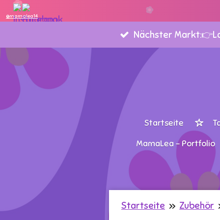
Zum
@mamalea14
Hauptinhalt
Nächster Markt:👉Lan
springen
Startseite
T
MamaLea - Portfolio
Startseite
»
Zubehör