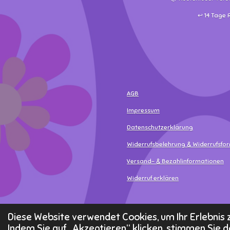
↩️ 14 Tage
AGB
Impressum
Datenschutzerklärung
Widerrufsbelehrung & Widerrufsfo
Versand- & Bezahlinformationen
Widerruf erklären
© 2025 - 2026 MamaLea
Diese Website verwendet Cookies, um Ihr Erlebni
Indem Sie auf „Akzeptieren“ klicken, stimmen Sie d