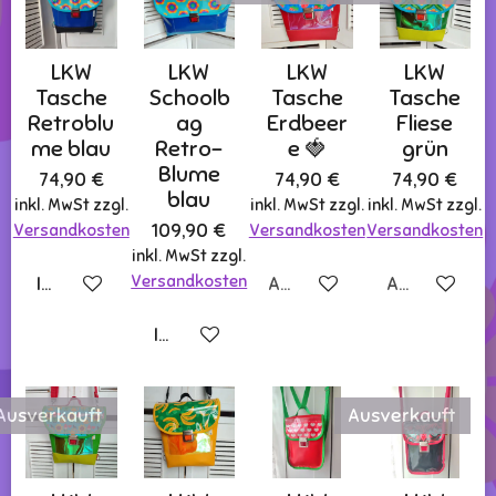
LKW
LKW
LKW
LKW
Tasche
Schoolb
Tasche
Tasche
Retroblu
ag
Erdbeer
Fliese
me blau
Retro-
e 🍓
grün
Blume
74,90 €
74,90 €
74,90 €
blau
inkl. MwSt zzgl.
inkl. MwSt zzgl.
inkl. MwSt zzgl.
109,90 €
Versandkosten
Versandkosten
Versandkosten
inkl. MwSt zzgl.
Versandkosten
In den Warenkorb
Ausverkauft
Ausverkauft
In den Warenkorb
Ausverkauft
Ausverkauft