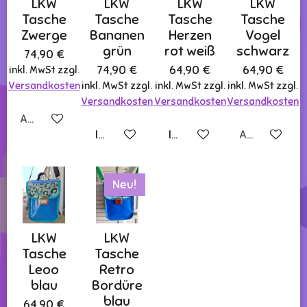
LKW
LKW
LKW
LKW
Tasche
Tasche
Tasche
Tasche
Zwerge
Bananen
Herzen
Vogel
grün
rot weiß
schwarz
74,90 €
74,90 €
64,90 €
64,90 €
inkl. MwSt zzgl.
Versandkosten
inkl. MwSt zzgl.
inkl. MwSt zzgl.
inkl. MwSt zzgl.
Versandkosten
Versandkosten
Versandkosten
Ausverkauft
In den Warenkorb
In den Warenkorb
Ausverkauft
Neu!
LKW
LKW
Tasche
Tasche
Leoo
Retro
blau
Bordüre
blau
64,90 €