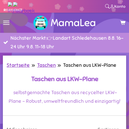
Konto
Zum
@mamalea14
Hauptinhalt
MamaLea
springen
Nächster Markt:👉Landart Schledehausen 8.8. 16-
24 Uhr 9.8. 11-18 Uhr
Startseite
»
Taschen
»
Taschen aus LKW-Plane
Taschen aus LKW-Plane
selbstgemachte Taschen aus recycelter LKW-
Plane – Robust, umweltfreundlich und einzigartig!