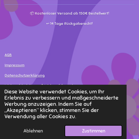
📦 Kostenloser Versand ab 150€ Bestellwert!
↩️ 14 Tage Rückgaberecht!
AGB
Impressum
Datenschutzerklärung
Widerrufsbelehrung & Widerrufsformular
Diese Website verwendet Cookies, um Ihr
Versand- & Bezahlinformationen
Erlebnis zu verbessern und maßgeschneiderte
Werbung anzuzeigen. Indem Sie auf
Widerruf erklären
„Akzeptieren“ klicken, stimmen Sie der
Verwendung aller Cookies zu.
© 2025 - 2026 MamaLea
Ablehnen
Zustimmen