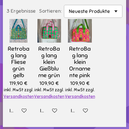
3 Ergebnisse
Sortieren:
Retroba
RetroBa
RetroBa
g lang
g lang
g lang
Fliese
klein
klein
grün
Gießblu
Orname
gelb
me grün
nte pink
119,90 €
109,90 €
109,90 €
inkl. MwSt zzgl.
inkl. MwSt zzgl.
inkl. MwSt zzgl.
Versandkosten
Versandkosten
Versandkosten
In den Warenkorb
In den Warenkorb
In den Warenkorb