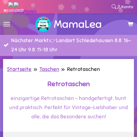
Konto
Zum
@mamalea14
Hauptinhalt
MamaLea
springen
Nächster Markt:👉Landart Schledehausen 8.8. 16-
24 Uhr 9.8. 11-18 Uhr
Startseite
»
Taschen
»
Retrotaschen
Retrotaschen
einzigartige Retrotaschen – handgefertigt, bunt
und praktisch. Perfekt für Vintage-Liebhaber und
alle, die das Besondere suchen!