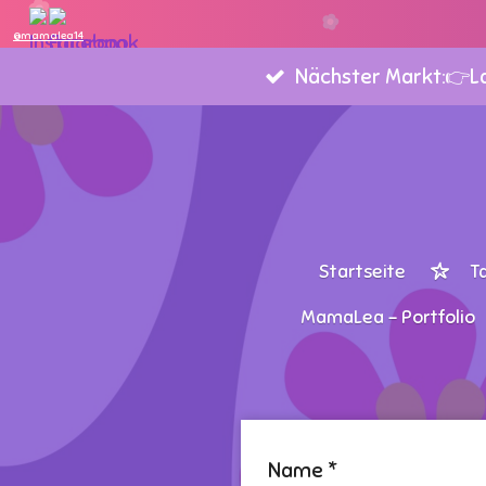
Zum
@mamalea14
Hauptinhalt
Nächster Markt:👉Lan
springen
Startseite
T
MamaLea - Portfolio
Name *