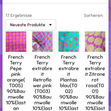
17 Ergebnisse
Sortieren:
French
French
French
French
Terry
Terry
Terry
Terry
Pepe
extrabre
extrabre
extrabre
pink
it
it
it Zitrone
orange(
Retroflo
Plantas
rot
T005)
wer pink
blau(T0
rosa(T0
90%Bau
(T003)
02)
01)
mwolle
90%Bau
90%Bau
90%Bau
10%Elast
mwolle
mwolle
mwolle
an
10%Elast
10%Elast
10%Elast