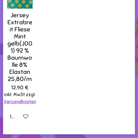
Jersey
Extrabre
it Fliese
Mint
gelb(J00
1) 92 %
Baumwo
lle 8%
Elastan
25,80/m
12,90 €
inkl. MwSt zzgl.
Versandkosten
In den Warenkorb