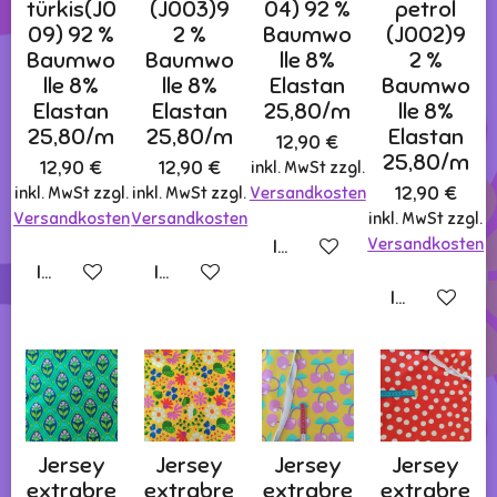
türkis(J0
(J003)9
04) 92 %
petrol
09) 92 %
2 %
Baumwo
(J002)9
Baumwo
Baumwo
lle 8%
2 %
lle 8%
lle 8%
Elastan
Baumwo
Elastan
Elastan
25,80/m
lle 8%
25,80/m
25,80/m
Elastan
12,90 €
25,80/m
12,90 €
12,90 €
inkl. MwSt zzgl.
12,90 €
inkl. MwSt zzgl.
inkl. MwSt zzgl.
Versandkosten
Versandkosten
Versandkosten
inkl. MwSt zzgl.
Versandkosten
In den Warenkorb
In den Warenkorb
In den Warenkorb
In den Ware
Jersey
Jersey
Jersey
Jersey
extrabre
extrabre
extrabre
extrabre