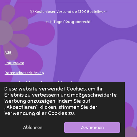
📦 Kostenloser Versand ab 150€ Bestellwert!
↩️ 14 Tage Rückgaberecht!
AGB
Impressum
Datenschutzerklärung
Widerrufsbelehrung & Widerrufsformular
Diese Website verwendet Cookies, um Ihr
Versand- & Bezahlinformationen
Erlebnis zu verbessern und maßgeschneiderte
Werbung anzuzeigen. Indem Sie auf
Widerruf erklären
„Akzeptieren“ klicken, stimmen Sie der
Verwendung aller Cookies zu.
© 2025 - 2026 MamaLea
Ablehnen
Zustimmen