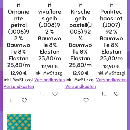
it
it
it
it
Orname
vivaflore
Kirsche
Punktec
nte
s gelb
gelb
haos rot
petrol
(J008)9
pastell(J
(J007)
(J006)9
2 %
005) 92
92 %
2 %
Baumwo
%
Baumwo
Baumwo
lle 8%
Baumwo
lle 8%
lle 8%
Elastan
lle 8%
Elastan
Elastan
25,80/m
Elastan
25,80/m
25,80/m
25,80/m
12,90 €
12,90 €
12,90 €
12,90 €
inkl. MwSt zzgl.
inkl. MwSt zzgl.
inkl. MwSt zzgl.
Versandkosten
inkl. MwSt zzgl.
Versandkosten
Versandkosten
Versandkosten
In den Warenkorb
In den Ware
In den Warenkorb
In den Warenkorb