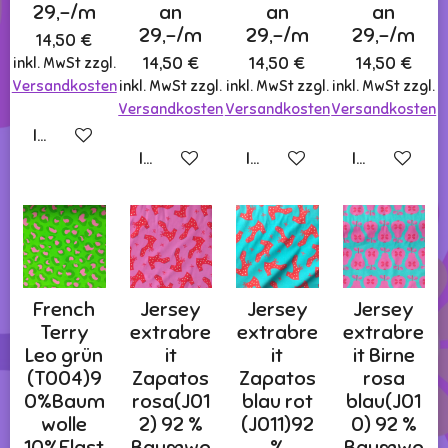
29,-/m
an
an
an
29,-/m
29,-/m
29,-/m
14,50 €
14,50 €
14,50 €
14,50 €
inkl. MwSt zzgl.
Versandkosten
inkl. MwSt zzgl.
inkl. MwSt zzgl.
inkl. MwSt zzgl.
Versandkosten
Versandkosten
Versandkosten
In den Warenkorb
In den Warenkorb
In den Warenkorb
In den Ware
French
Jersey
Jersey
Jersey
Terry
extrabre
extrabre
extrabre
Leo grün
it
it
it Birne
(T004)9
Zapatos
Zapatos
rosa
0%Baum
rosa(J01
blau rot
blau(J01
wolle
2) 92 %
(J011)92
0) 92 %
10%Elast
Baumwo
%
Baumwo