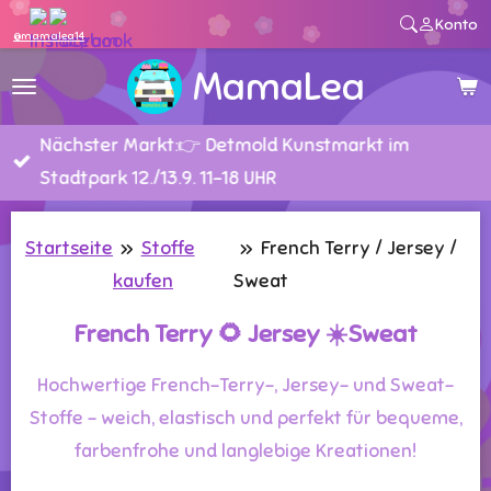
Konto
Zum
@mamalea14
Hauptinhalt
MamaLea
springen
Nächster Markt:👉 Detmold Kunstmarkt im
Stadtpark 12./13.9. 11-18 UHR
Startseite
»
Stoffe
»
French Terry / Jersey /
kaufen
Sweat
French Terry 🌻 Jersey ☀️Sweat
Hochwertige French-Terry-, Jersey- und Sweat-
Stoffe – weich, elastisch und perfekt für bequeme,
farbenfrohe und langlebige Kreationen!