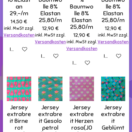
an
lle 8%
Baumwo
lle 8%
29,-/m
Elastan
lle 8%
Elastan
25,80/m
Elastan
25,80/m
14,50 €
25,80/m
12,90 €
12,90 €
inkl. MwSt zzgl.
12,90 €
Versandkosten
inkl. MwSt zzgl.
inkl. MwSt zzgl.
Versandkosten
inkl. MwSt zzgl.
Versandkosten
Versandkosten
In den Warenkorb
In den Warenkorb
In den Ware
In den Warenkorb
Jersey
Jersey
Jersey
Jersey
extrabre
extrabre
extrabre
extrabre
it Birne
it Gesolo
it Herzen
it
rot
petrol
rosa(J0
Geblümt