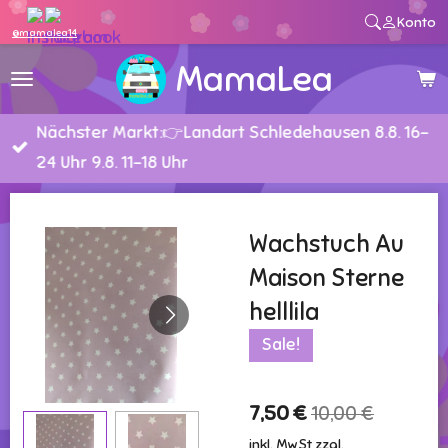
Konto
Zum
@mamalea14
Hauptinhalt
MamaLea
springen
Nächster Markt:👉Landart Schledehausen 8.8. 16-
24 Uhr 9.8. 11-18 Uhr
Wachstuch Au
Maison Sterne
helllila
Sale!
7,50 €
10,00 €
inkl. MwSt zzgl.