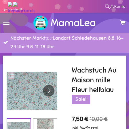
Konto
Zum
@mamalea14
Hauptinhalt
MamaLea
springen
Nächster Markt:👉Landart Schledehausen 8.8. 16-
24 Uhr 9.8. 11-18 Uhr
Wachstuch Au
Maison mille
Fleur hellblau
Sale!
7,50 €
10,00 €
inkl. MwSt zzgl.