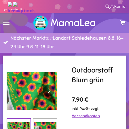
Konto
Zum
@mamalea14
Hauptinhalt
MamaLea
springen
Nächster Markt:👉Landart Schledehausen 8.8. 16-
24 Uhr 9.8. 11-18 Uhr
Outdoorstoff
Blum grün
7,90 €
inkl. MwSt zzgl.
Versandkosten