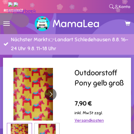
Konto
Zum
@mamalea14
Hauptinhalt
MamaLea
springen
Nächster Markt:👉Landart Schledehausen 8.8. 16-
24 Uhr 9.8. 11-18 Uhr
Outdoorstoff
Pony gelb groß
7,90 €
inkl. MwSt zzgl.
Versandkosten