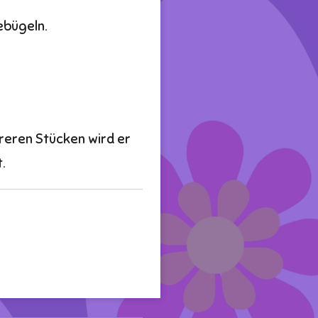
bebügeln.
reren Stücken wird er
.