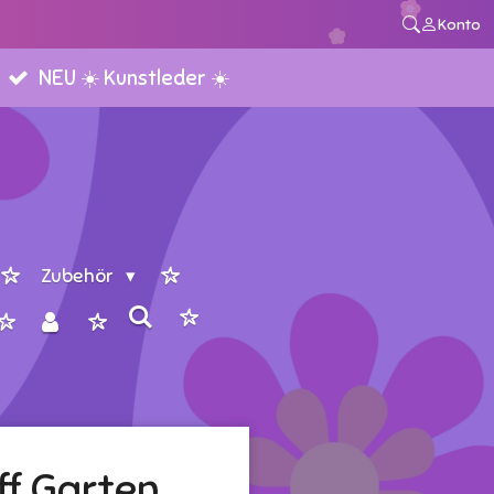
Konto
NEU ☀️ Kunstleder ☀️
Zubehör
ff Garten