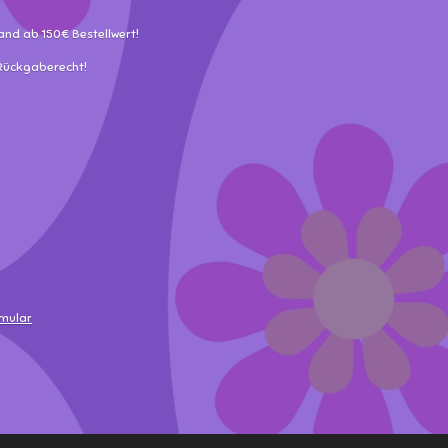
and ab 150€ Bestellwert!
 Rückgaberecht!
rmular