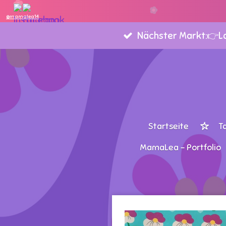
Zum
@mamalea14
Hauptinhalt
Nächster Markt:👉Lan
springen
Startseite
T
MamaLea - Portfolio