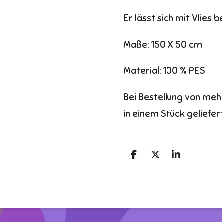
Er lässt sich mit Vlies 
Maße: 150 X 50 cm
Material: 100 % PES
Bei Bestellung von meh
in einem Stück geliefert
T
T
T
e
e
e
i
i
i
l
l
l
e
e
e
n
n
n