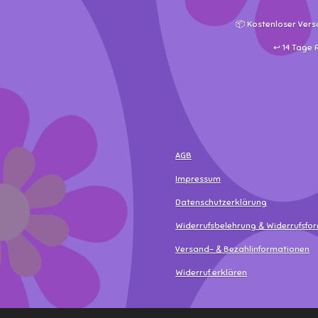
📦 Kostenloser Vers
↩️ 14 Tage
AGB
Impressum
Datenschutzerklärung
Widerrufsbelehrung & Widerrufsfo
Versand- & Bezahlinformationen
Widerruf erklären
© 2025 - 2026 MamaLea