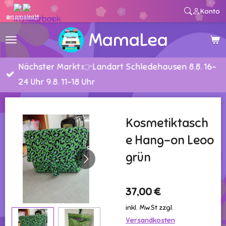
Konto
Zum
@mamalea14
Hauptinhalt
MamaLea
springen
Nächster Markt:👉Landart Schledehausen 8.8. 16-
24 Uhr 9.8. 11-18 Uhr
Kosmetiktasch
e Hang-on Leoo
grün
37,00 €
inkl. MwSt zzgl.
Versandkosten