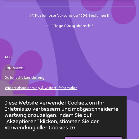
📦 Kostenloser Versand ab 150€ Bestellwert!
↩️ 14 Tage Rückgaberecht!
AGB
Impressum
Datenschutzerklärung
Widerrufsbelehrung & Widerrufsformular
Versand- & Bezahlinformationen
Diese Website verwendet Cookies, um Ihr
Erlebnis zu verbessern und maßgeschneiderte
Widerruf erklären
Werbung anzuzeigen. Indem Sie auf
„Akzeptieren“ klicken, stimmen Sie der
© 2025 - 2026 MamaLea
Verwendung aller Cookies zu.