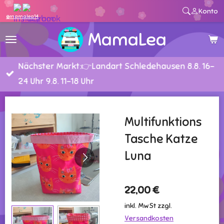
Konto
Zum
@mamalea14
Hauptinhalt
MamaLea
springen
Nächster Markt:👉Landart Schledehausen 8.8. 16-
24 Uhr 9.8. 11-18 Uhr
Multifunktions
Tasche Katze
Luna
22,00 €
inkl. MwSt zzgl.
Versandkosten