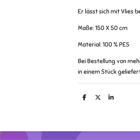
Er lässt sich mit Vlies 
Maße: 150 X 50 cm
Material: 100 % PES
Bei Bestellung von meh
in einem Stück geliefert
T
T
T
e
e
e
i
i
i
l
l
l
e
e
e
n
n
n