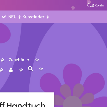
Konto
NEU ☀️ Kunstleder ☀️
Zubehör
ff Handtuch