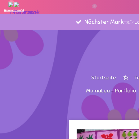
Zum
@mamalea14
Hauptinhalt
Nächster Markt:👉Lan
springen
Startseite
T
MamaLea - Portfolio