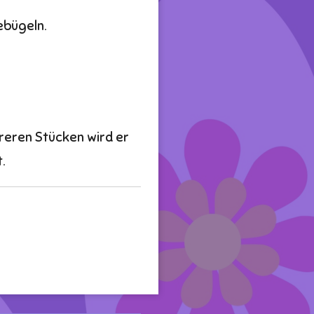
bebügeln.
reren Stücken wird er
.