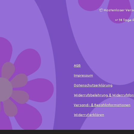
📦 Kostenloser Vers
↩️ 14 Tage
AGB
Impressum
Datenschutzerklärung
Widerrufsbelehrung & Widerrufsfo
Versand- & Bezahlinformationen
Widerruf erklären
© 2025 - 2026 MamaLea