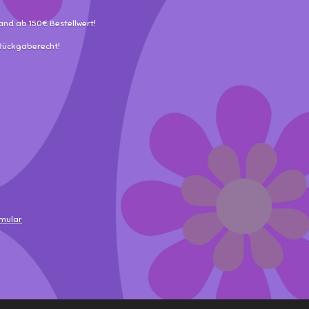
and ab 150€ Bestellwert!
 Rückgaberecht!
rmular