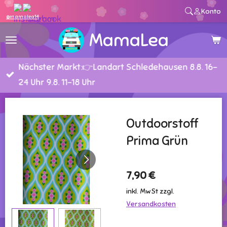
Konto
Zum
@mamalea14
Hauptinhalt
MamaLea
springen
Nächster Markt:👉Landart Schledehausen 8.8. 16-
24 Uhr 9.8. 11-18 Uhr
Outdoorstoff
Prima Grün
7,90 €
inkl. MwSt zzgl.
Versandkosten