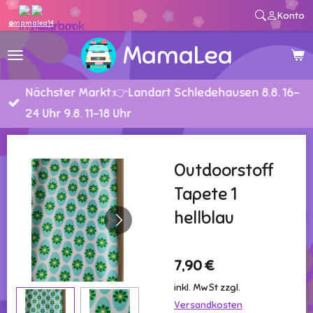
Konto
Zum
@mamalea14
Hauptinhalt
MamaLea
springen
Nächster Markt:👉Landart Schledehausen 8.8. 16-
24 Uhr 9.8. 11-18 Uhr
Outdoorstoff
Tapete 1
hellblau
7,90 €
inkl. MwSt zzgl.
Versandkosten