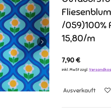
Fliesenblum
/059)100% 
15,80/m
7,90 €
inkl. MwSt zzgl.
Versandkos
Ausverkauft