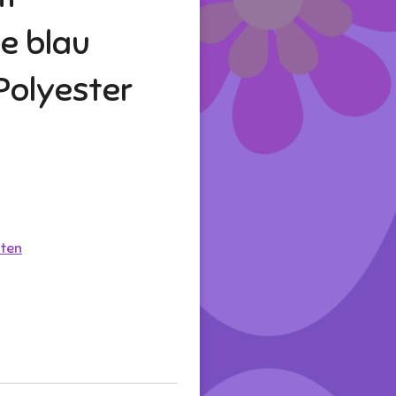
e blau
Polyester
ten