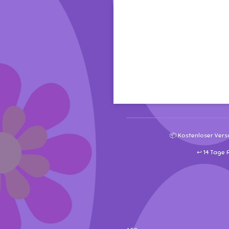
📦 Kostenloser Vers
↩️ 14 Tage