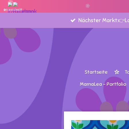
Zum
@mamalea14
Hauptinhalt
Nächster Markt:👉Lan
springen
Startseite
T
MamaLea - Portfolio