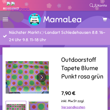
Konto
Zum
@mamalea14
Hauptinhalt
MamaLea
springen
Nächster Markt:👉Landart Schledehausen 8.8. 16-
24 Uhr 9.8. 11-18 Uhr
Outdoorstoff
Tapete Blume
Punkt rosa grün
7,90 €
inkl. MwSt zzgl.
Versandkosten