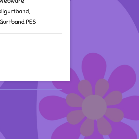
f,Webware
llgurtband,
, Gurtband PES