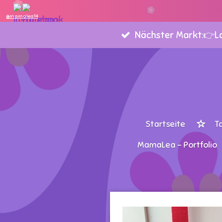
Zum
@mamalea14
Hauptinhalt
Nächster Markt:👉Lan
springen
Startseite
T
MamaLea - Portfolio