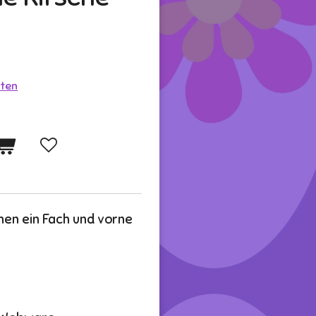
ten
nen ein Fach und vorne