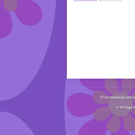
📦 Kostenloser Vers
↩️ 14 Tage