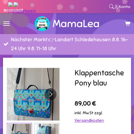
Konto
Zum
@mamalea14
Hauptinhalt
MamaLea
springen
Nächster Markt:👉Landart Schledehausen 8.8. 16-
24 Uhr 9.8. 11-18 Uhr
Klappentasche
Pony blau
89,00 €
inkl. MwSt zzgl.
Versandkosten