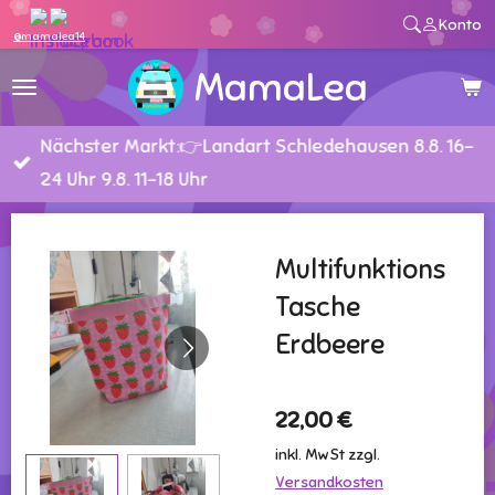
Konto
Zum
@mamalea14
Hauptinhalt
MamaLea
springen
Nächster Markt:👉Landart Schledehausen 8.8. 16-
24 Uhr 9.8. 11-18 Uhr
Multifunktions
Tasche
Erdbeere
22,00 €
inkl. MwSt zzgl.
Versandkosten