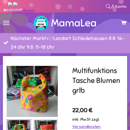
Konto
Zum
@mamalea14
Hauptinhalt
MamaLea
springen
Nächster Markt:👉Landart Schledehausen 8.8. 16-
24 Uhr 9.8. 11-18 Uhr
Multifunktions
Tasche Blumen
grlb
22,00 €
inkl. MwSt zzgl.
Versandkosten