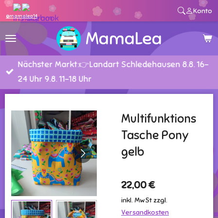
Konto
Zum
@mamalea14
Hauptinhalt
MamaLea
springen
Nächster Markt:👉Landart Schledehausen 8.8. 16-
24 Uhr 9.8. 11-18 Uhr
Multifunktions
Tasche Pony
gelb
22,00 €
inkl. MwSt zzgl.
Versandkosten