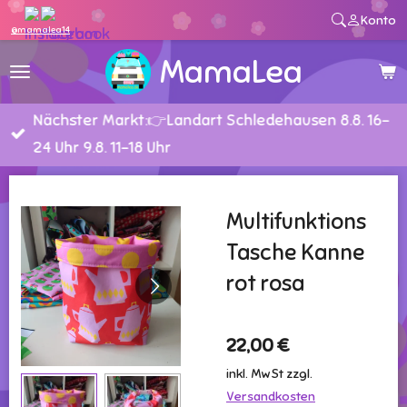
Konto
Zum
@mamalea14
Hauptinhalt
MamaLea
springen
Nächster Markt:👉Landart Schledehausen 8.8. 16-
24 Uhr 9.8. 11-18 Uhr
Multifunktions
Tasche Kanne
rot rosa
22,00 €
inkl. MwSt zzgl.
Versandkosten