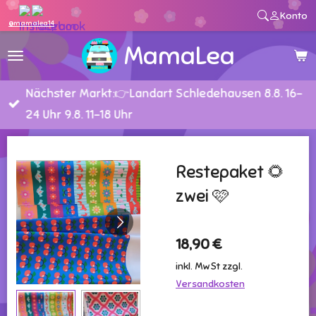
Konto
Zum
@mamalea14
Hauptinhalt
MamaLea
springen
Nächster Markt:👉Landart Schledehausen 8.8. 16-
24 Uhr 9.8. 11-18 Uhr
Restepaket 🌻
zwei 🩷
18,90 €
inkl. MwSt zzgl.
Versandkosten