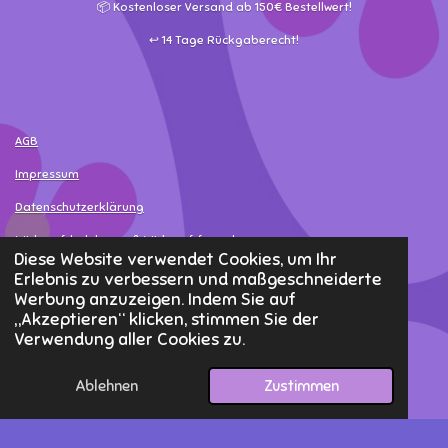
📦 Kostenloser Versand ab 150€ Bestellwert!
↩️ 14 Tage Rückgaberecht!
AGB
Impressum
Datenschutzerklärung
Widerrufsbelehrung & Widerrufsformular
Diese Website verwendet Cookies, um Ihr
Versand- & Bezahlinformationen
Erlebnis zu verbessern und maßgeschneiderte
Werbung anzuzeigen. Indem Sie auf
Widerruf erklären
„Akzeptieren“ klicken, stimmen Sie der
Verwendung aller Cookies zu.
© 2025 - 2026 MamaLea
Ablehnen
Zustimmen