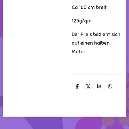
Ca 160 cm breit
125g/qm
Der Preis bezieht sich
auf einen halben
Meter.
T
T
T
T
e
e
e
e
i
i
i
i
l
l
l
l
e
e
e
e
n
n
n
n