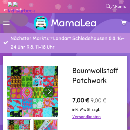
Konto
Zum
@mamalea14
Hauptinhalt
MamaLea
springen
Nächster Markt:👉Landart Schledehausen 8.8. 16-
24 Uhr 9.8. 11-18 Uhr
Baumwollstoff
Patchwork
7,00 €
9,00 €
inkl. MwSt zzgl.
Versandkosten