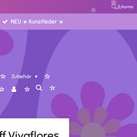
Konto
NEU ☀️ Kunstleder ☀️
Zubehör
f Vivaflores