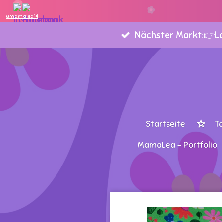
Zum
@mamalea14
Hauptinhalt
Nächster Markt:👉Lan
springen
Startseite
T
MamaLea - Portfolio