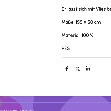
Er lässt sich mit Vlies 
Maße: 155 X 50 cm
Material: 100 %
PES
T
T
T
e
e
e
i
i
i
l
l
l
e
e
e
n
n
n