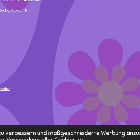
and ab 150€ Bestellwert!
 Rückgaberecht!
rmular
s zu verbessern und maßgeschneiderte Werbung anzu
er Verwendung aller Cookies zu.