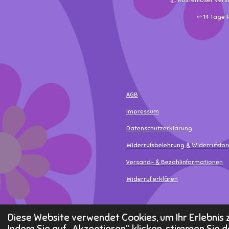
📦 Kostenloser Vers
↩️ 14 Tage
AGB
Impressum
Datenschutzerklärung
Widerrufsbelehrung & Widerrufsfo
Versand- & Bezahlinformationen
Widerruf erklären
© 2025 - 2026 MamaLea
Diese Website verwendet Cookies, um Ihr Erlebni
Indem Sie auf „Akzeptieren“ klicken, stimmen Sie d