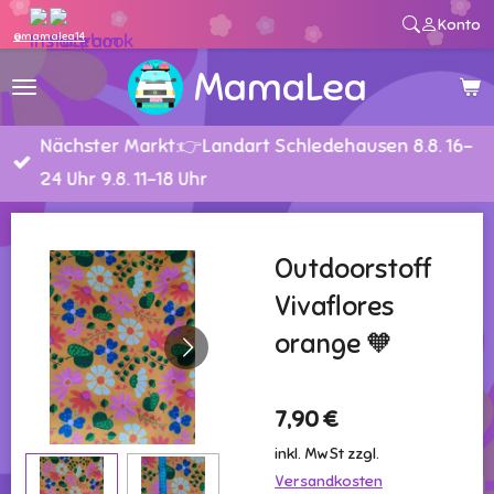
Konto
Zum
@mamalea14
Hauptinhalt
MamaLea
springen
Nächster Markt:👉Landart Schledehausen 8.8. 16-
24 Uhr 9.8. 11-18 Uhr
Outdoorstoff
Vivaflores
orange 🧡
7,90 €
inkl. MwSt zzgl.
Versandkosten