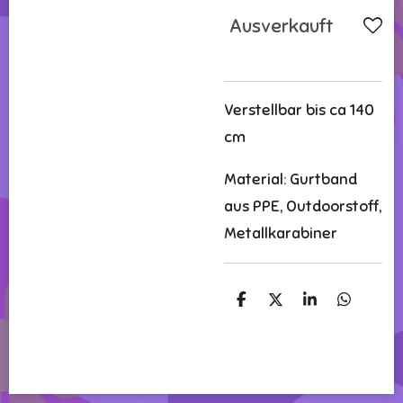
Ausverkauft
Verstellbar bis ca 140
cm
Material: Gurtband
aus PPE, Outdoorstoff,
Metallkarabiner
T
T
T
T
e
e
e
e
i
i
i
i
l
l
l
l
e
e
e
e
n
n
n
n