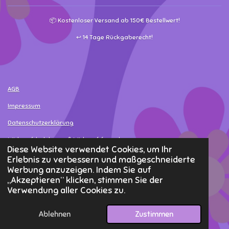
📦 Kostenloser Versand ab 150€ Bestellwert!
↩️ 14 Tage Rückgaberecht!
AGB
Impressum
Datenschutzerklärung
Widerrufsbelehrung & Widerrufsformular
Diese Website verwendet Cookies, um Ihr
Versand- & Bezahlinformationen
Erlebnis zu verbessern und maßgeschneiderte
Werbung anzuzeigen. Indem Sie auf
Widerruf erklären
„Akzeptieren“ klicken, stimmen Sie der
Verwendung aller Cookies zu.
© 2025 - 2026 MamaLea
Ablehnen
Zustimmen