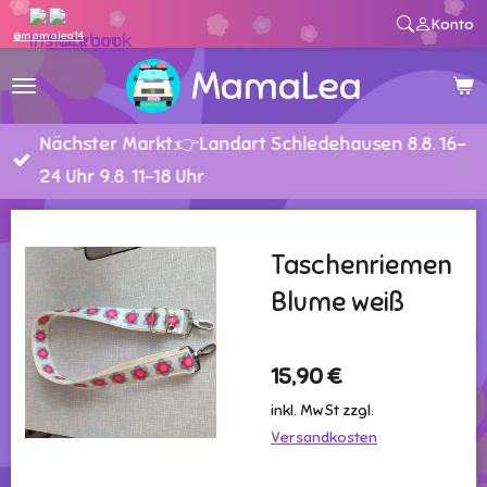
Konto
Zum
@mamalea14
Hauptinhalt
MamaLea
springen
Nächster Markt:👉Landart Schledehausen 8.8. 16-
24 Uhr 9.8. 11-18 Uhr
Taschenriemen
Blume weiß
15,90 €
inkl. MwSt zzgl.
Versandkosten