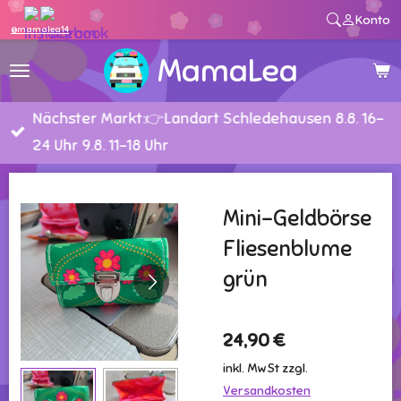
Konto
Zum
@mamalea14
Hauptinhalt
MamaLea
springen
Nächster Markt:👉Landart Schledehausen 8.8. 16-
24 Uhr 9.8. 11-18 Uhr
Mini-Geldbörse
Fliesenblume
grün
24,90 €
inkl. MwSt zzgl.
Versandkosten