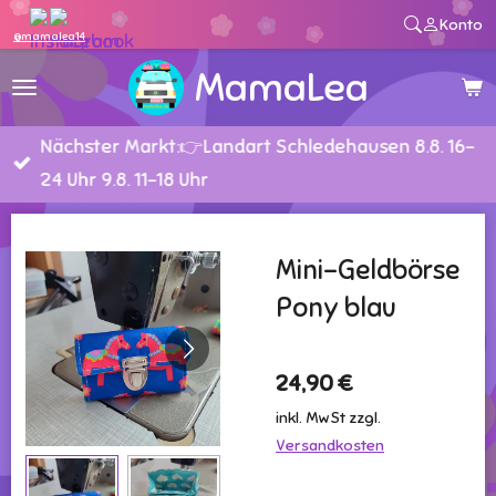
Konto
Zum
@mamalea14
Hauptinhalt
MamaLea
springen
Nächster Markt:👉Landart Schledehausen 8.8. 16-
24 Uhr 9.8. 11-18 Uhr
Mini-Geldbörse
Pony blau
24,90 €
inkl. MwSt zzgl.
Versandkosten