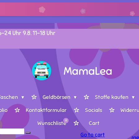
24 Uhr 9.8. 11-18 Uhr
MamaLea
Taschen
Geldbörsen
Stoffe kaufen
lio
Kontaktformular
Socials
Widerru
0
Wunschliste
Cart
Go to cart
me