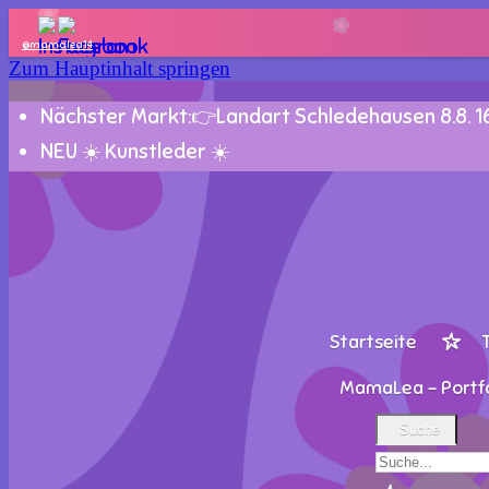
@mamalea14
Zum Hauptinhalt springen
Nächster Markt:👉Landart Schledehausen 8.8. 16-
NEU ☀️ Kunstleder ☀️
Startseite
MamaLea - Portfo
Suche