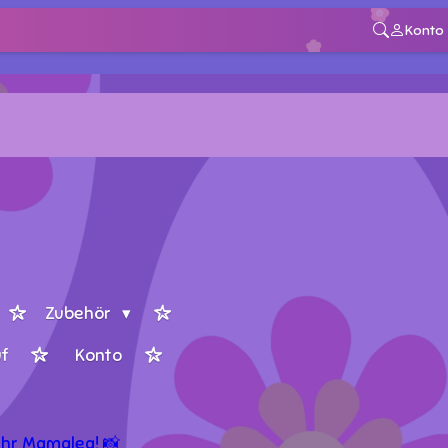
Konto
Zubehör
f
Konto
hr Mamalea! 📸