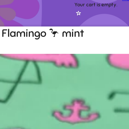
Your cart is empty.
 Flamingo 🦩 mint