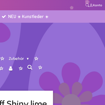
Konto
NEU ☀️ Kunstleder ☀️
Zubehör
f Shiny lime