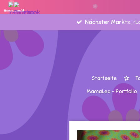
Zum
@mamalea14
Hauptinhalt
Nächster Markt:👉Lan
springen
Startseite
T
MamaLea - Portfolio