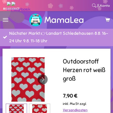
Konto
Zum
@mamalea14
Hauptinhalt
MamaLea
springen
Nächster Markt:👉Landart Schledehausen 8.8. 16-
24 Uhr 9.8. 11-18 Uhr
Outdoorstoff
Herzen rot weiß
groß
7,90 €
inkl. MwSt zzgl.
Versandkosten