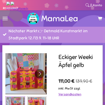
Konto
Zum
@mamalea14
Hauptinhalt
MamaLea
springen
Nächster Markt:👉 Detmold Kunstmarkt im
Stadtpark 12./13.9. 11-18 UHR
Eckiger Weeki
Äpfel gelb
111,00 €
139,90 €
inkl. MwSt zzgl.
Versandkosten