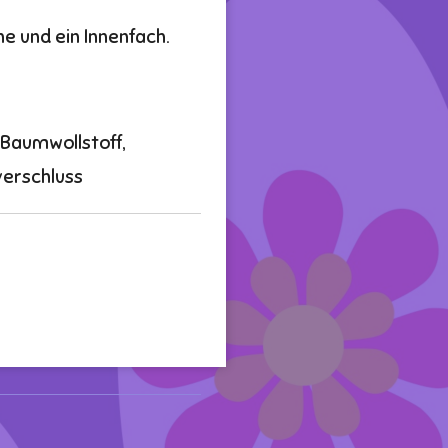
e und ein Innenfach.
 Baumwollstoff,
verschluss