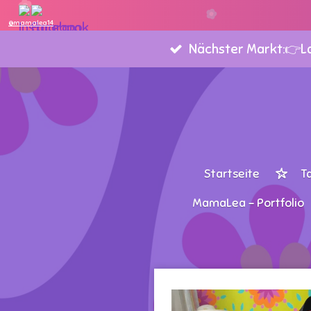
Zum
@mamalea14
Hauptinhalt
Nächster Markt:👉Lan
springen
Startseite
T
MamaLea - Portfolio