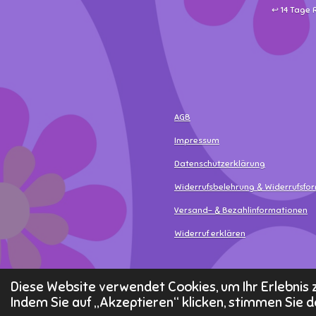
↩️ 14 Tage
AGB
Impressum
Datenschutzerklärung
Widerrufsbelehrung & Widerrufsfo
Versand- & Bezahlinformationen
Widerruf erklären
© 2025 - 2026 MamaLea
Diese Website verwendet Cookies, um Ihr Erlebni
Indem Sie auf „Akzeptieren“ klicken, stimmen Sie d