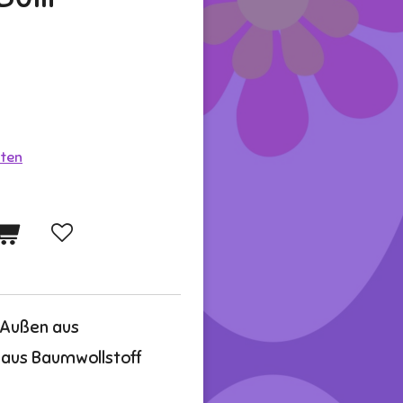
ten
 Außen aus
 aus Baumwollstoff