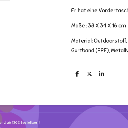
Er hat eine Vordertasch
Maße : 38 X 34 X 16 cm
Material: Outdoorstoff,
Gurtband (PPE), Metall
T
T
T
e
e
e
i
i
i
l
l
l
e
e
e
n
n
n
and ab 150€ Bestellwert!