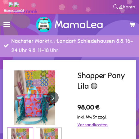
Konto
Zum
@mamalea14
Hauptinhalt
MamaLea
springen
Nächster Markt:👉Landart Schledehausen 8.8. 16-
24 Uhr 9.8. 11-18 Uhr
Shopper Pony
Lila 🟣
98,00 €
inkl. MwSt zzgl.
Versandkosten