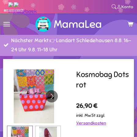
Konto
Zum
@mamalea14
Hauptinhalt
MamaLea
springen
Nächster Markt:👉Landart Schledehausen 8.8. 16-
24 Uhr 9.8. 11-18 Uhr
Kosmobag Dots
rot
26,90 €
inkl. MwSt zzgl.
Versandkosten