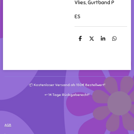
Vlies, Gurtband P
ES
T
T
T
T
e
e
e
e
i
i
i
i
l
l
l
l
e
e
e
e
n
n
n
n
📦 Kostenloser Versand ab 150€ Bestellwert!
↩️ 14 Tage Rückgaberecht!
AGB