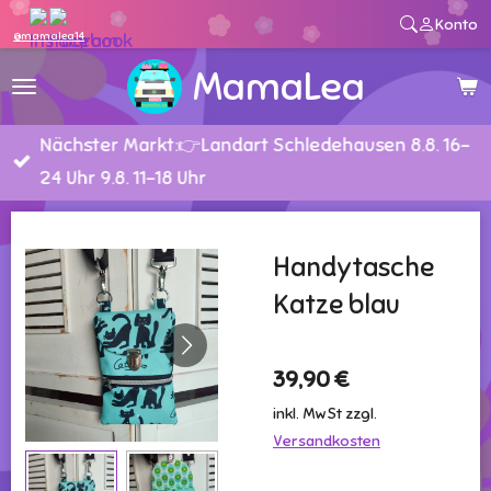
Konto
Zum
@mamalea14
Hauptinhalt
MamaLea
springen
Nächster Markt:👉Landart Schledehausen 8.8. 16-
24 Uhr 9.8. 11-18 Uhr
Handytasche
Katze blau
39,90 €
inkl. MwSt zzgl.
Versandkosten