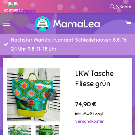
Konto
Zum
@mamalea14
Hauptinhalt
MamaLea
springen
Nächster Markt:👉Landart Schledehausen 8.8. 16-
24 Uhr 9.8. 11-18 Uhr
LKW Tasche
Fliese grün
74,90 €
inkl. MwSt zzgl.
Versandkosten