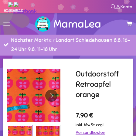
Konto
Zum
@mamalea14
Hauptinhalt
MamaLea
springen
Nächster Markt:👉Landart Schledehausen 8.8. 16-
24 Uhr 9.8. 11-18 Uhr
Outdoorstoff
Retroapfel
orange
7,90 €
inkl. MwSt zzgl.
Versandkosten