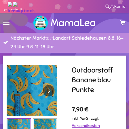
Konto
Zum
@mamalea14
Hauptinhalt
MamaLea
springen
Nächster Markt:👉Landart Schledehausen 8.8. 16-
24 Uhr 9.8. 11-18 Uhr
Outdoorstoff
Banane blau
Punkte
7,90 €
inkl. MwSt zzgl.
Versandkosten