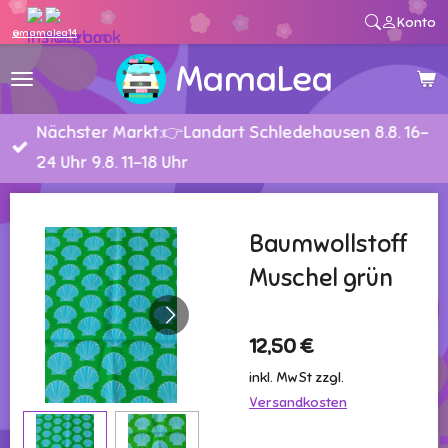
Konto
Zum
@mamalea14
Hauptinhalt
MamaLea
springen
Nächster Markt:👉Landart Schledehausen 8.8. 16-
24 Uhr 9.8. 11-18 Uhr
Baumwollstoff
Muschel grün
12,50 €
inkl. MwSt zzgl.
Versandkosten