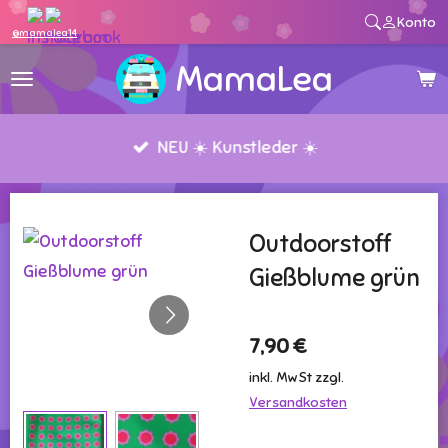
Konto
Zum
@mamalea14
Hauptinhalt
MamaLea
springen
NEU ☀️ Kunstleder ☀️
Outdoorstoff
Gießblume grün
7,90 €
inkl. MwSt zzgl.
Versandkosten