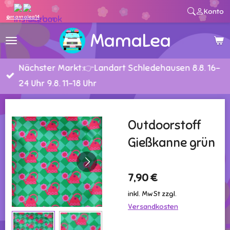
Konto
Zum
@mamalea14
Hauptinhalt
MamaLea
springen
Nächster Markt:👉Landart Schledehausen 8.8. 16-
24 Uhr 9.8. 11-18 Uhr
Outdoorstoff
Gießkanne grün
7,90 €
inkl. MwSt zzgl.
Versandkosten