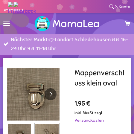
Konto
Zum
@mamalea14
Hauptinhalt
MamaLea
springen
Nächster Markt:👉Landart Schledehausen 8.8. 16-
24 Uhr 9.8. 11-18 Uhr
Mappenverschl
uss klein oval
1,95 €
inkl. MwSt zzgl.
Versandkosten