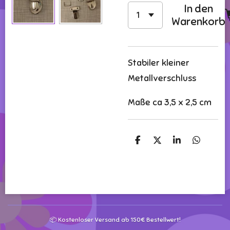
In den
Warenkorb
Stabiler kleiner
Metallverschluss
Maße ca 3,5 x 2,5 cm
T
T
T
T
e
e
e
e
i
i
i
i
l
l
l
l
e
e
e
e
n
n
n
n
📦 Kostenloser Versand ab 150€ Bestellwert!