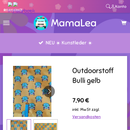
Konto
Zum
@mamalea14
Hauptinhalt
MamaLea
springen
NEU ☀️ Kunstleder ☀️
Outdoorstoff
Bulli gelb
7,90 €
inkl. MwSt zzgl.
Versandkosten