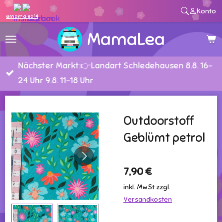
Konto
Zum
@mamalea14
Hauptinhalt
MamaLea
springen
Nächster Markt:👉Landart Schledehausen 8.8. 16-
24 Uhr 9.8. 11-18 Uhr
Outdoorstoff
Geblümt petrol
7,90 €
inkl. MwSt zzgl.
Versandkosten