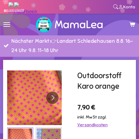
Konto
Zum
@mamalea14
Hauptinhalt
MamaLea
springen
Nächster Markt:👉Landart Schledehausen 8.8. 16-
24 Uhr 9.8. 11-18 Uhr
Outdoorstoff
Karo orange
7,90 €
inkl. MwSt zzgl.
Versandkosten