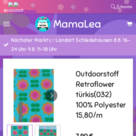
Konto
Zum
@mamalea14
Hauptinhalt
MamaLea
springen
Nächster Markt:👉Landart Schledehausen 8.8. 16-
24 Uhr 9.8. 11-18 Uhr
Outdoorstoff
Retroflower
türkis(032)
100% Polyester
15,80/m