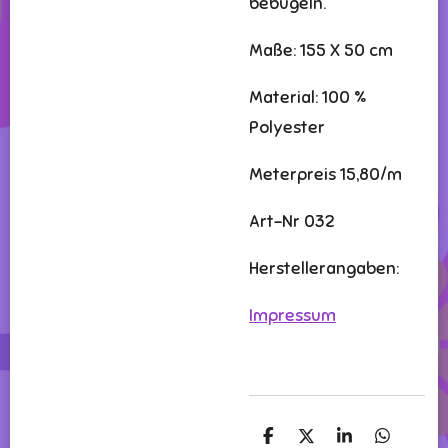
bebügeln.
Maße: 155 X 50 cm
Material: 100 %
Polyester
Meterpreis 15,80/m
Art-Nr 032
Herstellerangaben:
Impressum
T
T
T
T